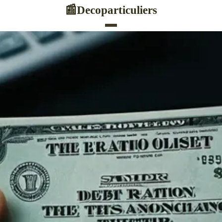
Decoparticuliers
📰