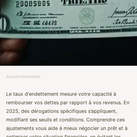
Accueil
›
Immobilier
IMMOBILIER
Comprendre le taux
Le taux d'endettement mesure votre capacité à
rembourser vos dettes par rapport à vos revenus. En
d'endettement en 2025 :
2025, des dérogations spécifiques s’appliquent,
dérogations et solutions
modifiant ses seuils et conditions. Comprendre ces
ajustements vous aide à mieux négocier un prêt et à
Maëlys
•
17 juillet 2025
•
4 min de lecture
optimiser votre situation financière, en évitant les