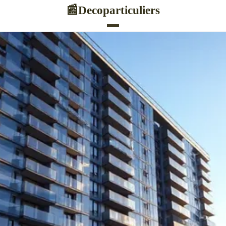
Decoparticuliers
📰