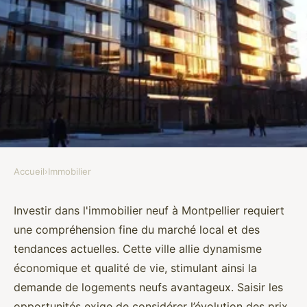
Accueil
›
Immobilier
IMMOBILIER
Investir judicieusement dans
Investir dans l'immobilier neuf à Montpellier requiert
une compréhension fine du marché local et des
l'immobilier neuf à montpellier
tendances actuelles. Cette ville allie dynamisme
économique et qualité de vie, stimulant ainsi la
Maëlys
•
23 octobre 2025
•
7 min de lecture
demande de logements neufs avantageux. Saisir les
opportunités exige de considérer l’évolution des prix,